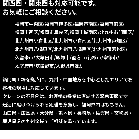
関西圏・関東圏も対応可能です。
お気軽にご相談ください。
福岡市中央区
福岡市博多区
福岡市南区
福岡市東区
福岡市西区
福岡市早良区
福岡市城南区
北九州市門司区
北九州市小倉北区
北九州市小倉南区
北九州市戸畑区
北九州市八幡東区
北九州市八幡西区
北九州市若松区
久留米市
大牟田市
飯塚市
直方市
行橋市
宗像市
太宰府市
筑紫野市
大野城市ほか
新門司工場を拠点に、九州・中国地方を中心としたエリアでお
客様の現場に対応しています。
クレーンの不具合は、お客様の操業に直結する緊急事態です。
迅速に駆けつけられる距離を意識し、福岡県内はもちろん、
山口県・広島県・大分県・熊本県・長崎県・佐賀県・宮崎県・
鹿児島県の九州全域でご相談を承っています。