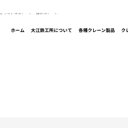
・ホイスト式クレーン・橋形クレーン
ホーム
大江鉄工所について
各種クレーン製品
ク
各種クレーン製品