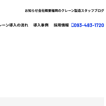
お知らせ
会社概要
福岡のクレーン製造スタッフブログ
ホーム
導入事例
レーン導入の流れ
導入事例
採用情報
093-483-1720
天井クレーン
橋形クレーン
その他クレーン